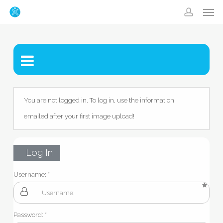
Men
Skip
accoun
to
main
content
You are not logged in. To log in, use the information
emailed after your first image upload!
Log In
Username:
Password: