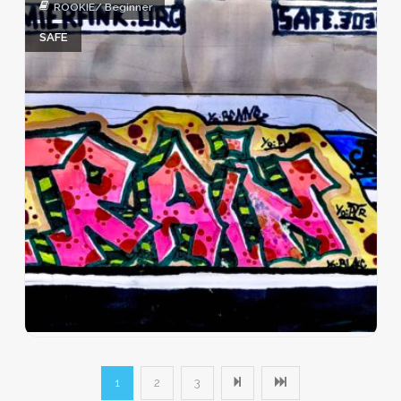
ROOKIE/ Beginner
SAFE
1
2
3