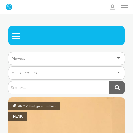
Men
Skip
accoun
to
main
content
PRO/ Fortgeschritten
RENK