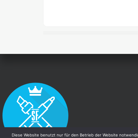
No Category
No Category
BIEL/BIENNE CH
BOMBA BY P-TOONS
Diese Website benutzt nur für den Betrieb der Website notwendi