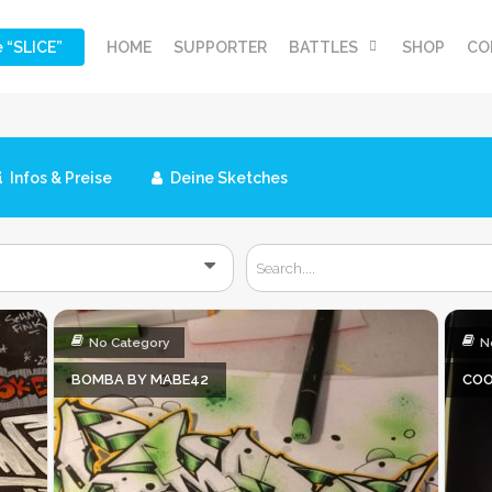
e “SLICE”
HOME
SUPPORTER
BATTLES
SHOP
CO
Infos & Preise
Deine Sketches
No Category
N
BOMBA BY MABE42
COO