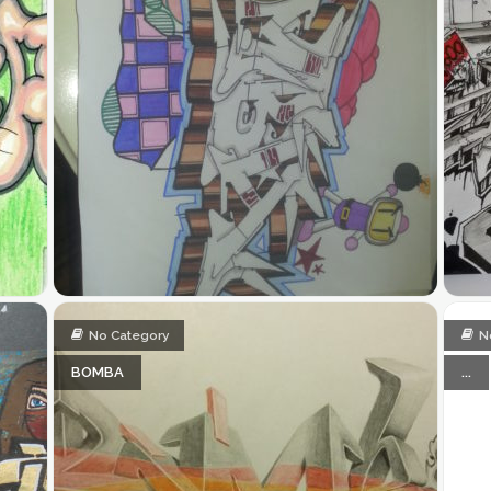
No Category
N
BOMBA
...