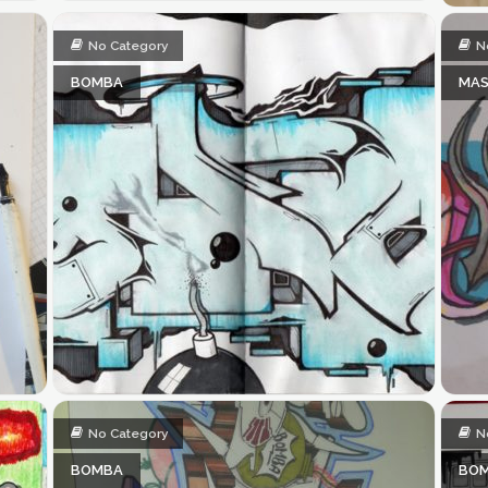
No Category
N
BOMBA
MAS
No Category
N
BOMBA
BOM