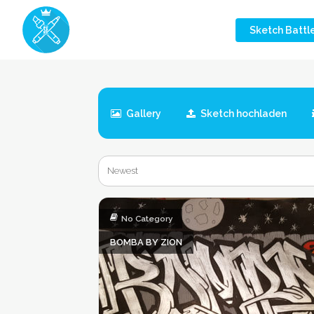
Skip
Sketch Battl
to
main
content
Gallery
Sketch hochladen
No Category
BOMBA BY ZION