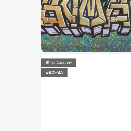
No Category
#BOMBA