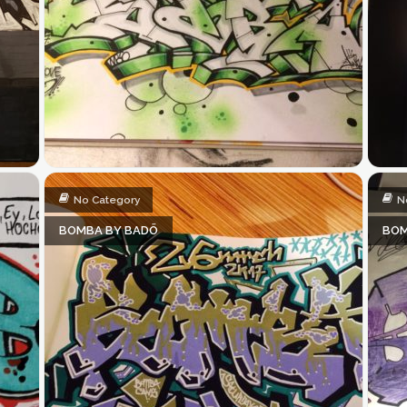
No Category
N
BOMBA BY BADÖ
BOM