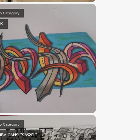
o Category
K
o Category
BA CANS! "SAWEL"